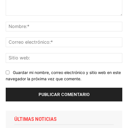
Comentario:
No
Co
ele
Sit
we
Guardar mi nombre, correo electrónico y sitio web en este
navegador la próxima vez que comente.
ÚLTIMAS NOTICIAS