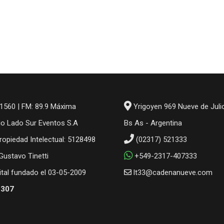
1560 | FM: 89.9 Máxima
Yrigoyen 969 Nueve de Juli
io Lado Sur Eventos S.A
Bs As - Argentina
ropiedad Intelectual: 5128498
(02317) 521333
 Gustavo Tinetti
+549-2317-407333
gital fundado el 03-05-2009
lt33@cadenanueve.com
6307