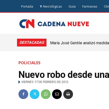
Portada
✟ Necrológicas
Guía
Farmacias
Cli
DESTACADAS
María José Gentile analizó medidas
nuevejuliense
POLICIALES
Nuevo robo desde una 
VIERNES 17 DE FEBRERO DE 2012