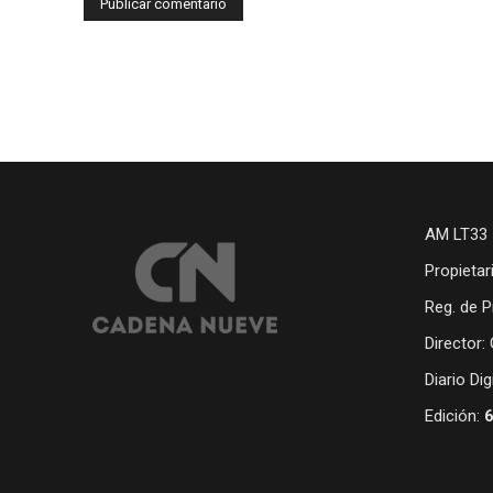
AM LT33 
Propietar
Reg. de P
Director:
Diario Di
Edición: