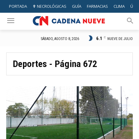
PORTADA
✟ NECROLÓGICAS
GUÍA
FARMACIAS
CLIMA
ÚTIL
6.1
C
NUEVE DE JULIO
SÁBADO, AGOSTO 8, 2026
Deportes
- Página 672