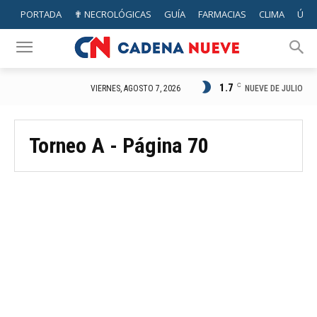
PORTADA
✟ NECROLÓGICAS
GUÍA
FARMACIAS
CLIMA
ÚTIL
1.7
C
NUEVE DE JULIO
VIERNES, AGOSTO 7, 2026
Torneo A
- Página 70