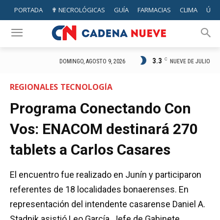
PORTADA
✟ NECROLÓGICAS
GUÍA
FARMACIAS
CLIMA
ÚTIL
3.3
C
NUEVE DE JULIO
DOMINGO, AGOSTO 9, 2026
REGIONALES
TECNOLOGÍA
Programa Conectando Con
Vos: ENACOM destinará 270
tablets a Carlos Casares
El encuentro fue realizado en Junín y participaron
referentes de 18 localidades bonaerenses. En
representación del intendente casarense Daniel A.
Stadnik asistió Leo García, Jefe de Gabinete.