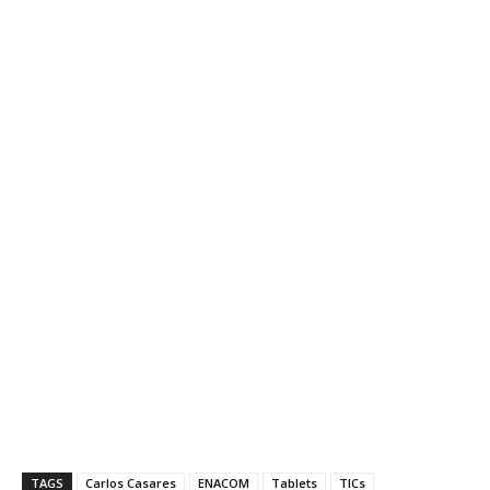
TAGS
Carlos Casares
ENACOM
Tablets
TICs