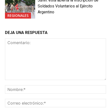
Junin: está abierta la inscripción de
Soldados Voluntarios al Ejército
Argentino
REGIONALES
DEJA UNA RESPUESTA
Comentario:
No
Co
ele