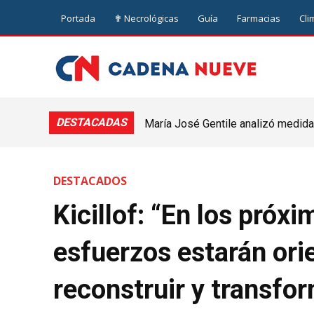
Portada
✟ Necrológicas
Guía
Farmacias
Cli
DESTACADAS
María José Gentile analizó medidas
nuevejuliense
DESTACADOS
Kicillof: “En los próx
esfuerzos estarán ori
reconstruir y transfor