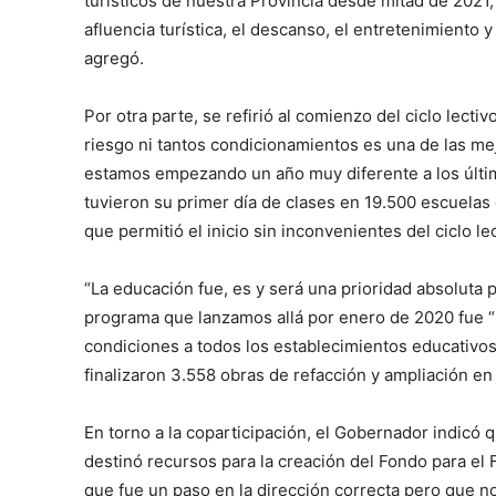
turísticos de nuestra Provincia desde mitad de 2021, 
afluencia turística, el descanso, el entretenimiento y
agregó.
Por otra parte, se refirió al comienzo del ciclo lecti
riesgo ni tantos condicionamientos es una de las m
estamos empezando un año muy diferente a los últi
tuvieron su primer día de clases en 19.500 escuelas d
que permitió el inicio sin inconvenientes del ciclo l
“La educación fue, es y será una prioridad absoluta 
programa que lanzamos allá por enero de 2020 fue “E
condiciones a todos los establecimientos educativos de
finalizaron 3.558 obras de refacción y ampliación en
En torno a la coparticipación, el Gobernador indicó
destinó recursos para la creación del Fondo para el 
que fue un paso en la dirección correcta pero que no 