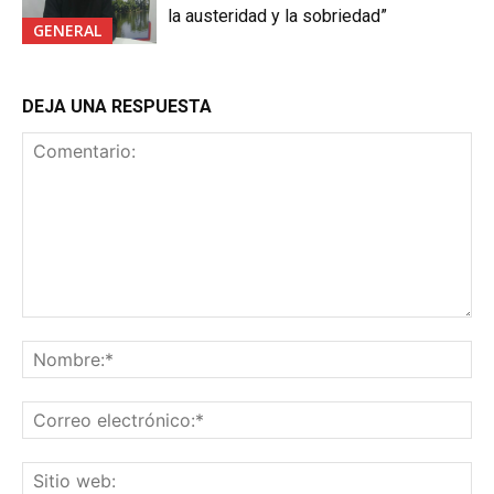
la austeridad y la sobriedad”
GENERAL
DEJA UNA RESPUESTA
Comentario:
No
Co
ele
Sit