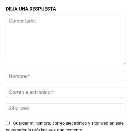
DEJA UNA RESPUESTA
Comentario:
No
Co
ele
Sit
we
Guardar mi nombre, correo electrónico y sitio web en este
navegador la próxima vez que comente.