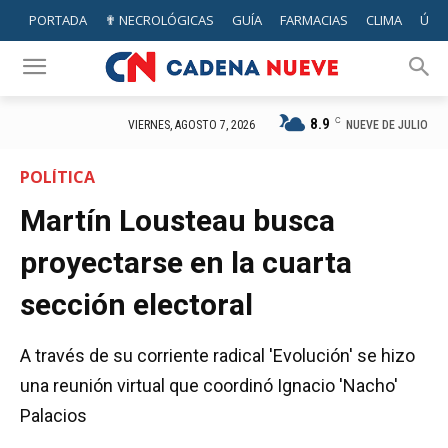
PORTADA
✟ NECROLÓGICAS
GUÍA
FARMACIAS
CLIMA
ÚTIL
8.9
C
NUEVE DE JULIO
VIERNES, AGOSTO 7, 2026
POLÍTICA
Martín Lousteau busca
proyectarse en la cuarta
sección electoral
A través de su corriente radical 'Evolución' se hizo
una reunión virtual que coordinó Ignacio 'Nacho'
Palacios