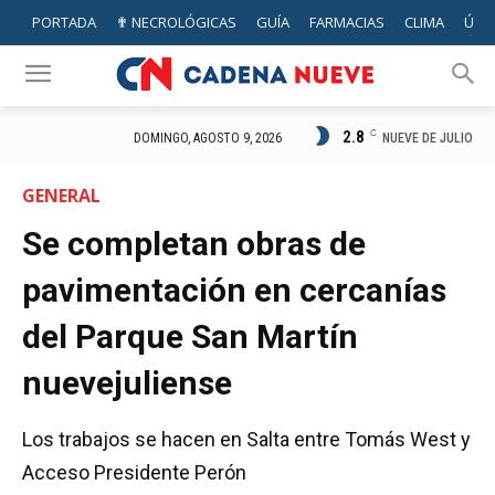
PORTADA
✟ NECROLÓGICAS
GUÍA
FARMACIAS
CLIMA
ÚTIL
2.8
C
NUEVE DE JULIO
DOMINGO, AGOSTO 9, 2026
GENERAL
Se completan obras de
pavimentación en cercanías
del Parque San Martín
nuevejuliense
Los trabajos se hacen en Salta entre Tomás West y
Acceso Presidente Perón