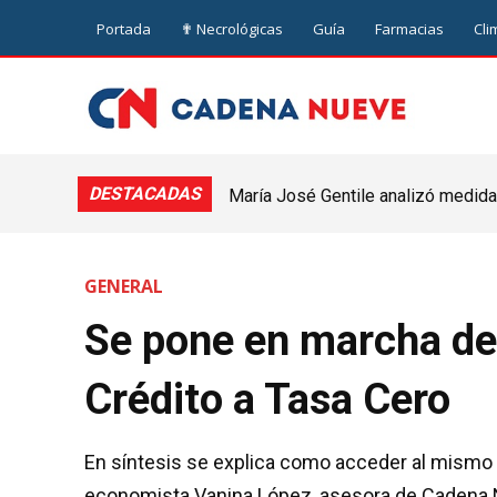
Portada
✟ Necrológicas
Guía
Farmacias
Cli
DESTACADAS
María José Gentile analizó medidas
nuevejuliense
GENERAL
Se pone en marcha des
Crédito a Tasa Cero
En síntesis se explica como acceder al mismo y
economista Vanina López, asesora de Cadena