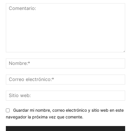
Comentario:
No
Co
ele
Sit
we
Guardar mi nombre, correo electrónico y sitio web en este
navegador la próxima vez que comente.