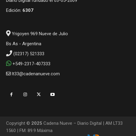
Diario Digital fundado el 03-05-2009
Edición:
6307
Yrigoyen 969 Nueve de Julio
Bs As - Argentina
(02317) 521333
+549-2317-407333
lt33@cadenanueve.com
Copyright ©
2025
Cadena Nueve – Diario Digital | AM LT33
1560 | FM: 89.9 Máxima