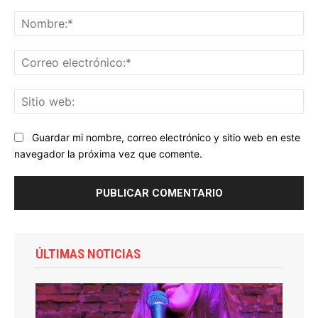
Comentario:
No
Co
ele
Sit
we
Guardar mi nombre, correo electrónico y sitio web en este
navegador la próxima vez que comente.
ÚLTIMAS NOTICIAS