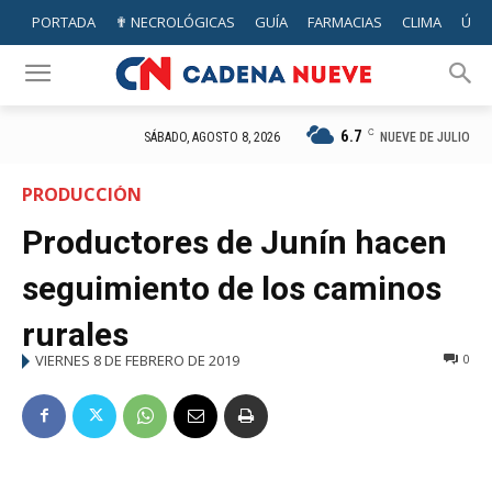
PORTADA
✟ NECROLÓGICAS
GUÍA
FARMACIAS
CLIMA
ÚTIL
6.7
C
NUEVE DE JULIO
SÁBADO, AGOSTO 8, 2026
PRODUCCIÓN
Productores de Junín hacen
seguimiento de los caminos
rurales
VIERNES 8 DE FEBRERO DE 2019
0