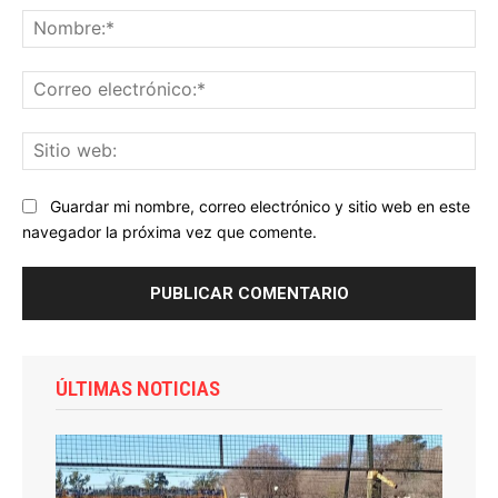
No
Co
ele
Sit
we
Guardar mi nombre, correo electrónico y sitio web en este
navegador la próxima vez que comente.
ÚLTIMAS NOTICIAS