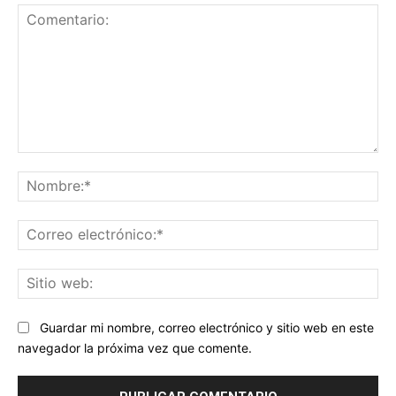
Comentario:
No
Co
ele
Sit
we
Guardar mi nombre, correo electrónico y sitio web en este
navegador la próxima vez que comente.