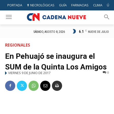
PORTADA
✟ NECROLÓGICAS
GUÍA
FARMACIAS
CLIMA
ÚTIL
6.1
C
NUEVE DE JULIO
SÁBADO, AGOSTO 8, 2026
REGIONALES
En Pehuajó se inaugura el
SUM de la Quinta Los Amigos
VIERNES 9 DE JUNIO DE 2017
0