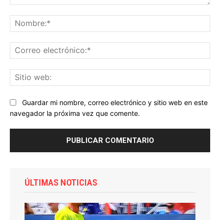
Comentario:
No
Co
ele
Sit
we
Guardar mi nombre, correo electrónico y sitio web en este
navegador la próxima vez que comente.
ÚLTIMAS NOTICIAS