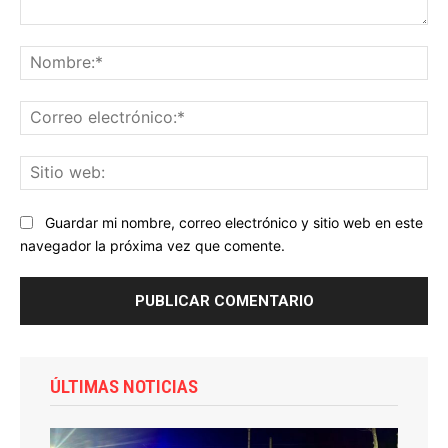
Comentario:
No
Co
ele
Sit
we
Guardar mi nombre, correo electrónico y sitio web en este
navegador la próxima vez que comente.
ÚLTIMAS NOTICIAS