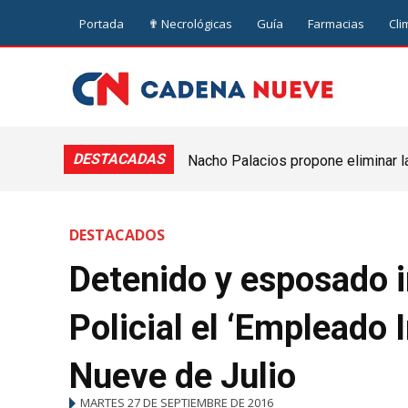
Portada
✟ Necrológicas
Guía
Farmacias
Cli
DESTACADAS
Nacho Palacios propone eliminar l
Cooperativa: “El Legislativo no pue
DESTACADOS
Detenido y esposado i
Policial el ‘Empleado 
Nueve de Julio
MARTES 27 DE SEPTIEMBRE DE 2016