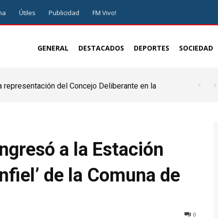
ma
Útiles
Publicidad
FM Vivo!
GENERAL
DESTACADOS
DEPORTES
SOCIEDAD
a representación del Concejo Deliberante en la
de ser juez y parte”
ngresó a la Estación
Infiel’ de la Comuna de
0