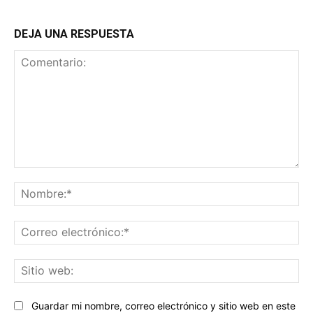
DEJA UNA RESPUESTA
Comentario:
No
Co
ele
Sit
we
Guardar mi nombre, correo electrónico y sitio web en este