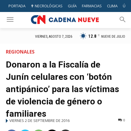
PORTADA
✟ NECROLÓGICAS
GUÍA
FARMACIAS
CLIMA
ÚTIL
12.8
C
NUEVE DE JULIO
VIERNES, AGOSTO 7, 2026
REGIONALES
Donaron a la Fiscalía de
Junín celulares con ‘botón
antipánico’ para las víctimas
de violencia de género o
familiares
VIERNES 2 DE SEPTIEMBRE DE 2016
0