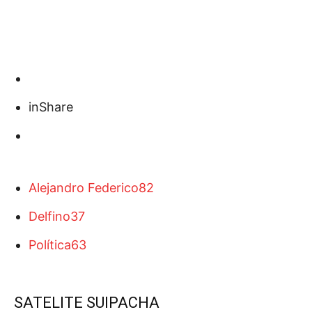
in
Share
Alejandro Federico
82
Delfino
37
Política
63
SATELITE SUIPACHA