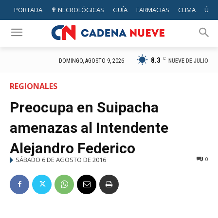
PORTADA
✟ NECROLÓGICAS
GUÍA
FARMACIAS
CLIMA
ÚTIL
8.3
C
NUEVE DE JULIO
DOMINGO, AGOSTO 9, 2026
REGIONALES
Preocupa en Suipacha
amenazas al Intendente
Alejandro Federico
SÁBADO 6 DE AGOSTO DE 2016
0