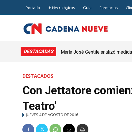
Portada
✟ Necrológicas
Guía
Farmacias
Cli
DESTACADAS
María José Gentile analizó medidas
nuevejuliense
DESTACADOS
Con Jettatore comien
Teatro’
JUEVES 4 DE AGOSTO DE 2016