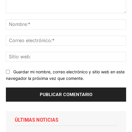
Comentario:
No
Co
ele
Sit
we
Guardar mi nombre, correo electrónico y sitio web en este
navegador la próxima vez que comente.
ÚLTIMAS NOTICIAS