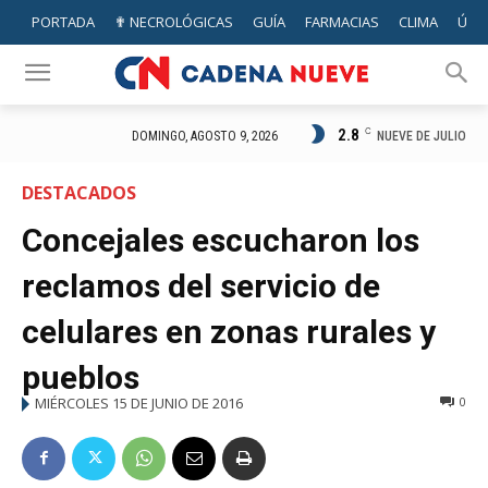
PORTADA
✟ NECROLÓGICAS
GUÍA
FARMACIAS
CLIMA
ÚTIL
2.8
C
NUEVE DE JULIO
DOMINGO, AGOSTO 9, 2026
DESTACADOS
Concejales escucharon los
reclamos del servicio de
celulares en zonas rurales y
pueblos
MIÉRCOLES 15 DE JUNIO DE 2016
0