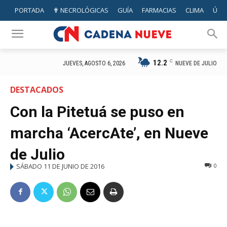
PORTADA
✟ NECROLÓGICAS
GUÍA
FARMACIAS
CLIMA
ÚTIL
12.2
C
NUEVE DE JULIO
JUEVES, AGOSTO 6, 2026
DESTACADOS
Con la Pitetuá se puso en
marcha ‘AcercAte’, en Nueve
de Julio
SÁBADO 11 DE JUNIO DE 2016
0