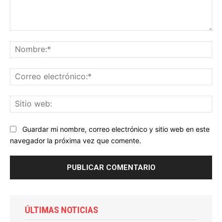
Comentario:
No
Co
ele
Sit
we
Guardar mi nombre, correo electrónico y sitio web en este
navegador la próxima vez que comente.
ÚLTIMAS NOTICIAS