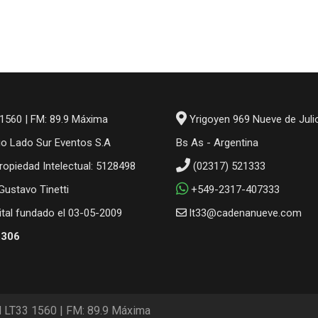
1560 | FM: 89.9 Máxima
Yrigoyen 969 Nueve de Juli
io Lado Sur Eventos S.A
Bs As - Argentina
ropiedad Intelectual: 5128498
(02317) 521333
 Gustavo Tinetti
+549-2317-407333
gital fundado el 03-05-2009
lt33@cadenanueve.com
6306
M LT33 1560 | FM: 89.9 Máxima