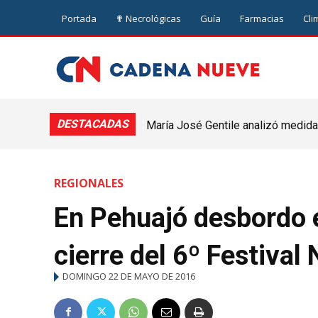
Portada
✟ Necrológicas
Guía
Farmacias
Cli
DESTACADAS
María José Gentile analizó medidas
nuevejuliense
REGIONALES
En Pehuajó desbordo e
cierre del 6º Festival
DOMINGO 22 DE MAYO DE 2016