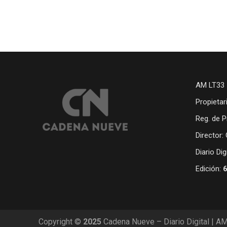
AM LT33 
Propietar
Reg. de P
Director:
Diario Di
Edición:
Copyright ©
2025
Cadena Nueve – Diario Digital | A