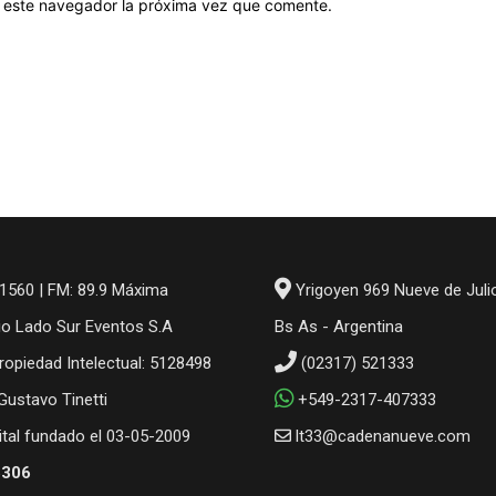
en este navegador la próxima vez que comente.
1560 | FM: 89.9 Máxima
Yrigoyen 969 Nueve de Juli
io Lado Sur Eventos S.A
Bs As - Argentina
ropiedad Intelectual: 5128498
(02317) 521333
 Gustavo Tinetti
+549-2317-407333
gital fundado el 03-05-2009
lt33@cadenanueve.com
6306