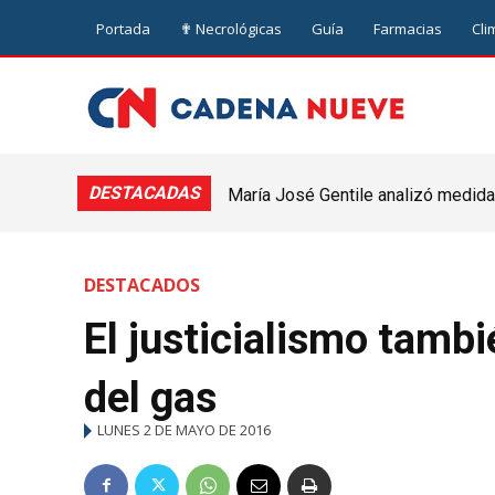
Portada
✟ Necrológicas
Guía
Farmacias
Cli
DESTACADAS
María José Gentile analizó medidas
nuevejuliense
DESTACADOS
El justicialismo tamb
del gas
LUNES 2 DE MAYO DE 2016