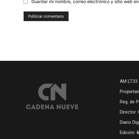
Guardar mi nombre, correo electrónico y sitio web 
AM LT33 
Propietar
Reg. de P
Director:
Diario Di
Edición: