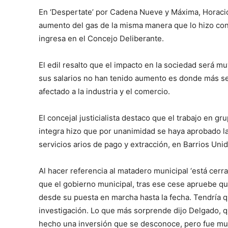
o
En ‘Despertate’ por Cadena Nueve y Máxima, Horacio
d
aumento del gas de la misma manera que lo hizo con 
u
ingresa en el Concejo Deliberante.
c
t
El edil resalto que el impacto en la sociedad será m
o
sus salarios no han tenido aumento es donde más se
r
afectado a la industria y el comercio.
d
e
El concejal justicialista destaco que el trabajo en 
a
integra hizo que por unanimidad se haya aprobado la
u
servicios arios de pago y extracción, en Barrios Un
d
i
Al hacer referencia al matadero municipal ‘está cer
o
que el gobierno municipal, tras ese cese apruebe qu
desde su puesta en marcha hasta la fecha. Tendría q
investigación. Lo que más sorprende dijo Delgado, q
hecho una inversión que se desconoce, pero fue muy