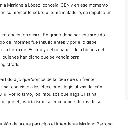
e
ión a Marianela López, concejal GEN y en ese momento
c
o, en su momento sobre el tema matadero, se impulsó un
h
a
a
el entonces ferrocarril Belgrano debe ser esclarecido.
r
o de informes fue insuficientes y por ello debe
r
 esa fierra del Estado y debió haber ido a bienes del
i
s, quienes han dicho que se vendía para
b
egistrado.
a
/
 partido dijo que ‘somos de la idea que un frente
a
ar con vista a las elecciones legislativas del año
b
019. Por lo tanto, los impulsos que haga Cristina
a
 no que el justicialismo se encolumne detrás de su
j
o
p
unión de la que participo el Intendente Mariano Barroso
a