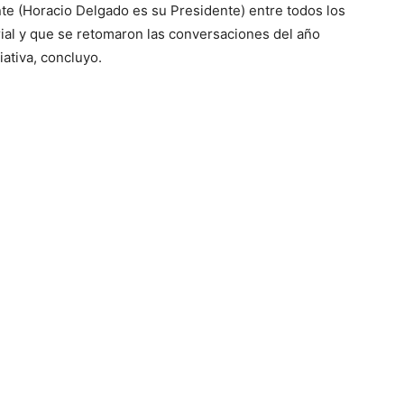
te (Horacio Delgado es su Presidente) entre todos los
r
ial y que se retomaron las conversaciones del año
a
ativa, concluyo.
a
u
m
e
n
t
a
r
o
d
i
s
m
i
n