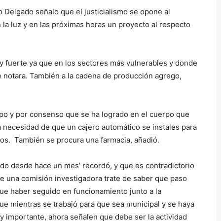
l
 Delgado señalo que el justicialismo se opone al
i
la luz y en las próximas horas un proyecto al respecto
z
a
l
uy fuerte ya que en los sectores más vulnerables y donde
a
 notara. También a la cadena de producción agrego,
s
t
e
grupo y por consenso que se ha logrado en el cuerpo que
c
 necesidad de que un cajero automático se instales para
l
idos. También se procura una farmacia, añadió.
a
s
rado desde hace un mes’ recordó, y que es contradictorio
d
e una comisión investigadora trate de saber que paso
e
ue haber seguido en funcionamiento junto a la
f
ue mientras se trabajó para que sea municipal y se haya
l
 importante, ahora señalen que debe ser la actividad