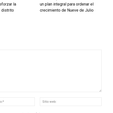
forzar la
un plan integral para ordenar el
 distrito
crecimiento de Nueve de Julio
Correo
Sitio
electrónico:*
web: