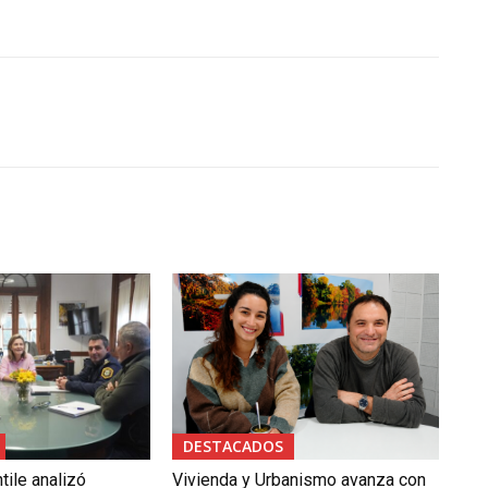
u
i
r
e
l
v
o
l
u
m
e
n
.
DESTACADOS
tile analizó
Vivienda y Urbanismo avanza con