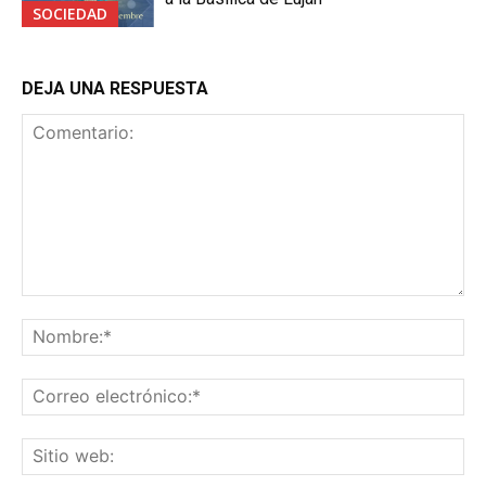
SOCIEDAD
DEJA UNA RESPUESTA
Comentario:
No
Co
ele
Sit
we