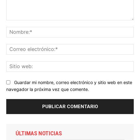
Comentario:
No
Co
ele
Sit
we
Guardar mi nombre, correo electrónico y sitio web en este
navegador la próxima vez que comente.
ÚLTIMAS NOTICIAS