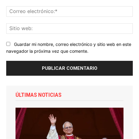
Co
ele
Sit
we
Guardar mi nombre, correo electrónico y sitio web en este
navegador la próxima vez que comente.
ÚLTIMAS NOTICIAS