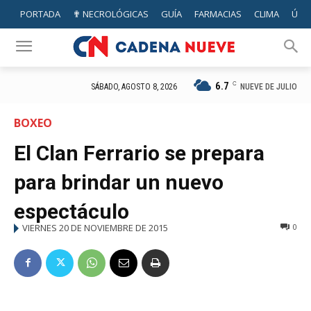
PORTADA
✟ NECROLÓGICAS
GUÍA
FARMACIAS
CLIMA
ÚTIL
6.7
C
NUEVE DE JULIO
SÁBADO, AGOSTO 8, 2026
BOXEO
El Clan Ferrario se prepara
para brindar un nuevo
espectáculo
VIERNES 20 DE NOVIEMBRE DE 2015
0