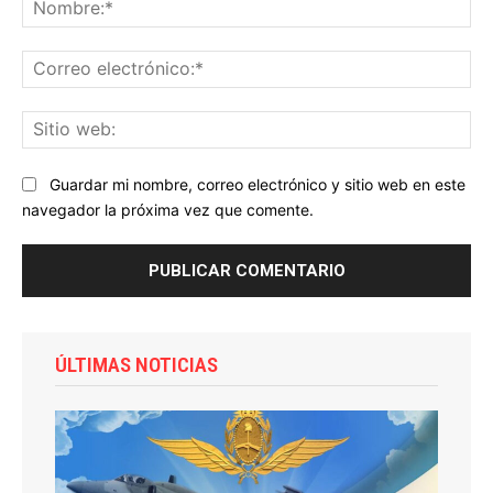
No
Co
ele
Sit
we
Guardar mi nombre, correo electrónico y sitio web en este
navegador la próxima vez que comente.
ÚLTIMAS NOTICIAS