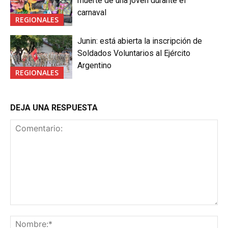
muerte de una joven durante el
carnaval
REGIONALES
Junin: está abierta la inscripción de
Soldados Voluntarios al Ejército
Argentino
REGIONALES
DEJA UNA RESPUESTA
Comentario:
No