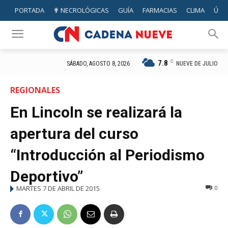
PORTADA
✟ NECROLÓGICAS
GUÍA
FARMACIAS
CLIMA
ÚTIL
7.8
C
NUEVE DE JULIO
SÁBADO, AGOSTO 8, 2026
REGIONALES
En Lincoln se realizará la
apertura del curso
“Introducción al Periodismo
Deportivo”
MARTES 7 DE ABRIL DE 2015
0