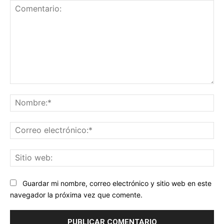
Comentario:
No
Co
ele
Sit
we
Guardar mi nombre, correo electrónico y sitio web en este
navegador la próxima vez que comente.