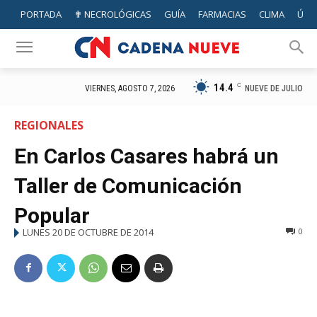
PORTADA
✟ NECROLÓGICAS
GUÍA
FARMACIAS
CLIMA
ÚTIL
14.4
C
NUEVE DE JULIO
VIERNES, AGOSTO 7, 2026
REGIONALES
En Carlos Casares habrá un
Taller de Comunicación
Popular
LUNES 20 DE OCTUBRE DE 2014
0