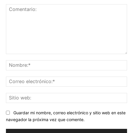
Comentario:
No
Co
ele
Sit
we
Guardar mi nombre, correo electrónico y sitio web en este
navegador la próxima vez que comente.