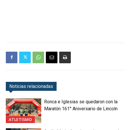
Noticias relacionadas
Ronca e Iglesias se quedaron con la
Maratón 161° Aniversario de Lincoln
ATLETISMO