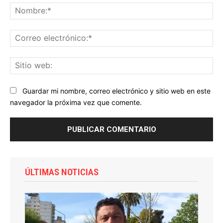
No
Co
ele
Sit
we
Guardar mi nombre, correo electrónico y sitio web en este
navegador la próxima vez que comente.
ÚLTIMAS NOTICIAS