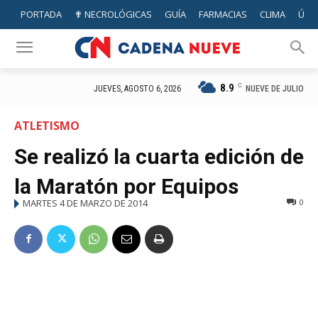
PORTADA
✟ NECROLÓGICAS
GUÍA
FARMACIAS
CLIMA
ÚTIL
8.9
C
NUEVE DE JULIO
JUEVES, AGOSTO 6, 2026
ATLETISMO
Se realizó la cuarta edición de
la Maratón por Equipos
MARTES 4 DE MARZO DE 2014
0