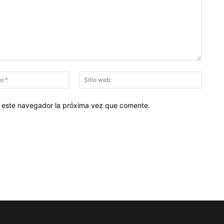
Correo
Sitio
electrónico:*
web:
en este navegador la próxima vez que comente.