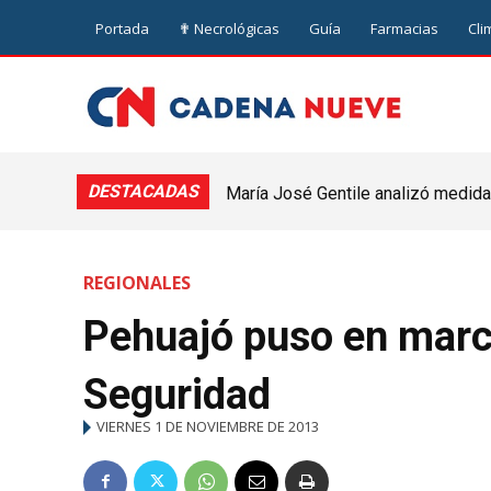
Portada
✟ Necrológicas
Guía
Farmacias
Cli
DESTACADAS
María José Gentile analizó medidas
nuevejuliense
REGIONALES
Pehuajó puso en mar
Seguridad
VIERNES 1 DE NOVIEMBRE DE 2013