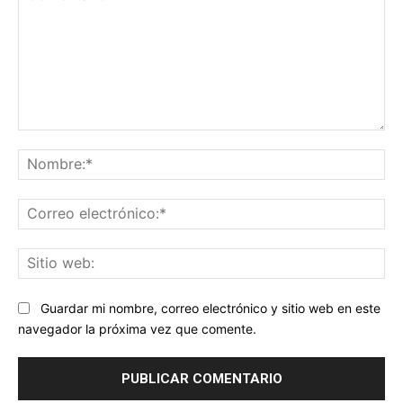
Comentario:
No
Co
ele
Sit
we
Guardar mi nombre, correo electrónico y sitio web en este
navegador la próxima vez que comente.