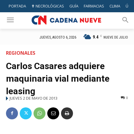
PORTADA
✟ NECROLÓGICAS
GUÍA
FARMACIAS
CLIMA
ÚTIL
9.4
C
NUEVE DE JULIO
JUEVES, AGOSTO 6, 2026
REGIONALES
Carlos Casares adquiere
maquinaria vial mediante
leasing
JUEVES 2 DE MAYO DE 2013
0