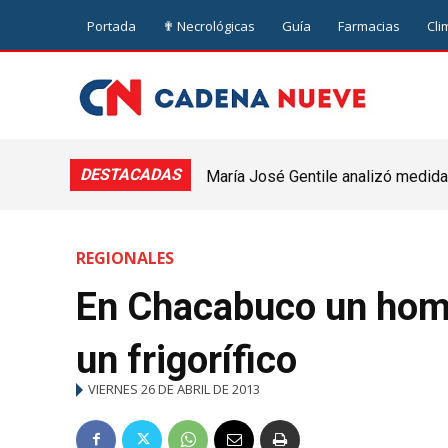
Portada
✟ Necrológicas
Guía
Farmacias
Cli
DESTACADAS
María José Gentile analizó medidas
nuevejuliense
REGIONALES
En Chacabuco un homb
un frigorífico
VIERNES 26 DE ABRIL DE 2013