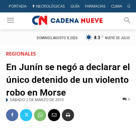
PORTADA
✟ NECROLÓGICAS
GUÍA
FARMACIAS
CLIMA
ÚTIL
8.3
C
NUEVE DE JULIO
DOMINGO, AGOSTO 9, 2026
REGIONALES
En Junín se negó a declarar el
único detenido de un violento
robo en Morse
SÁBADO 2 DE MARZO DE 2013
0