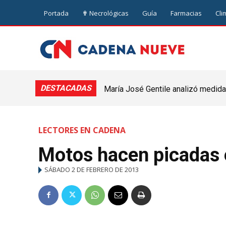
Portada
✟ Necrológicas
Guía
Farmacias
Cli
DESTACADAS
María José Gentile analizó medidas
nuevejuliense
LECTORES EN CADENA
Motos hacen picadas 
SÁBADO 2 DE FEBRERO DE 2013