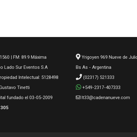
1560 | FM: 89.9 Máxima
Yrigoyen 969 Nueve de Juli
io Lado Sur Eventos S.A
Bs As - Argentina
ropiedad Intelectual: 5128498
(02317) 521333
 Gustavo Tinetti
+549-2317-407333
gital fundado el 03-05-2009
lt33@cadenanueve.com
6305