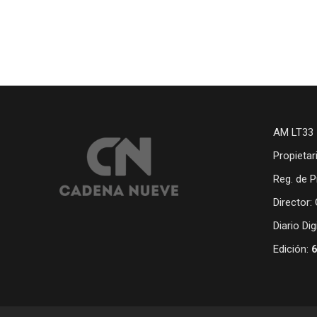
AM LT33 
Propietar
Reg. de P
Director:
Diario Di
Edición: