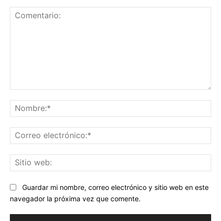
Comentario:
No
Co
ele
Sit
we
Guardar mi nombre, correo electrónico y sitio web en este
navegador la próxima vez que comente.