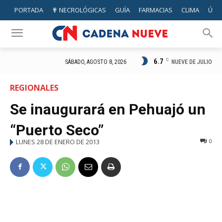
PORTADA
✟ NECROLÓGICAS
GUÍA
FARMACIAS
CLIMA
ÚTIL
6.7
C
NUEVE DE JULIO
SÁBADO, AGOSTO 8, 2026
REGIONALES
Se inaugurará en Pehuajó un
“Puerto Seco”
LUNES 28 DE ENERO DE 2013
0