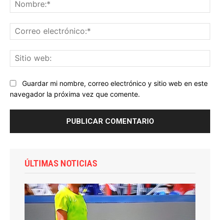
No
Co
ele
Sit
we
Guardar mi nombre, correo electrónico y sitio web en este
navegador la próxima vez que comente.
ÚLTIMAS NOTICIAS