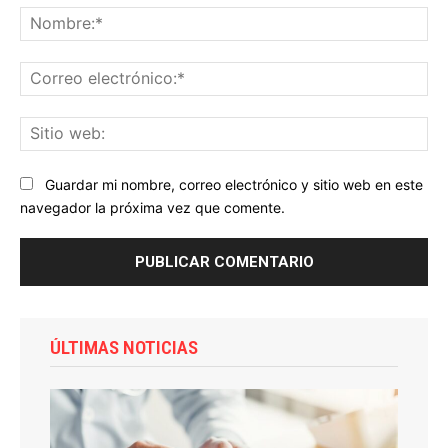
No
Co
ele
Sit
we
Guardar mi nombre, correo electrónico y sitio web en este
navegador la próxima vez que comente.
ÚLTIMAS NOTICIAS