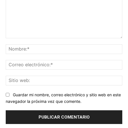
Comentario:
No
Co
ele
Sit
we
Guardar mi nombre, correo electrónico y sitio web en este
navegador la próxima vez que comente.