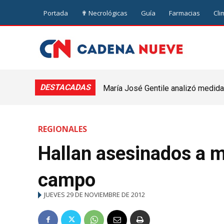
Portada
✟ Necrológicas
Guía
Farmacias
Cli
DESTACADAS
María José Gentile analizó medidas
nuevejuliense
REGIONALES
Hallan asesinados a m
campo
JUEVES 29 DE NOVIEMBRE DE 2012