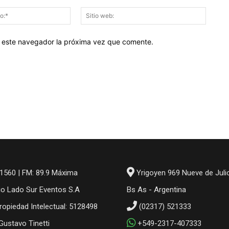
Correo
Sitio
electrónico:*
web:
en este navegador la próxima vez que comente.
1560 | FM: 89.9 Máxima
Yrigoyen 969 Nueve de Juli
io Lado Sur Eventos S.A
Bs As - Argentina
ropiedad Intelectual: 5128498
(02317) 521333
 Gustavo Tinetti
+549-2317-407333