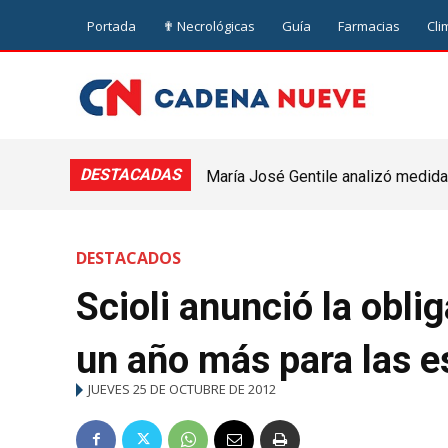
Portada
✟ Necrológicas
Guía
Farmacias
Cli
DESTACADAS
María José Gentile analizó medidas
nuevejuliense
DESTACADOS
Scioli anunció la obli
un año más para las e
JUEVES 25 DE OCTUBRE DE 2012