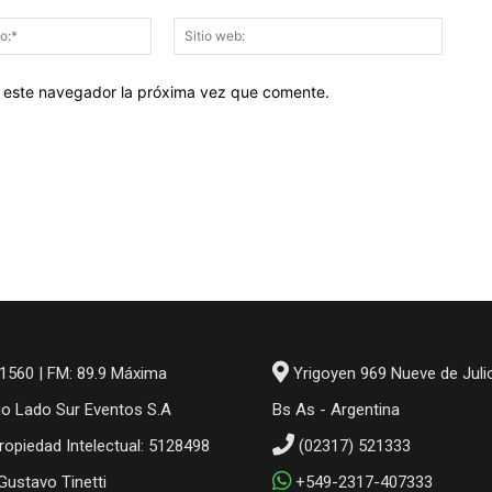
Correo
Sitio
electrónico:*
web:
en este navegador la próxima vez que comente.
1560 | FM: 89.9 Máxima
Yrigoyen 969 Nueve de Juli
io Lado Sur Eventos S.A
Bs As - Argentina
ropiedad Intelectual: 5128498
(02317) 521333
 Gustavo Tinetti
+549-2317-407333