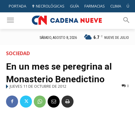
PORTADA
✟ NECROLÓGICAS
GUÍA
FARMACIAS
CLIMA
ÚTIL
6.7
C
NUEVE DE JULIO
SÁBADO, AGOSTO 8, 2026
SOCIEDAD
En un mes se peregrina al
Monasterio Benedictino
JUEVES 11 DE OCTUBRE DE 2012
0