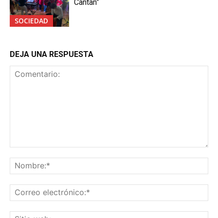
Cantan”
SOCIEDAD
DEJA UNA RESPUESTA
Comentario:
No
Co
ele
Sit