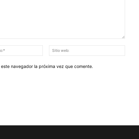
Correo
Sitio
electrónico:*
web:
en este navegador la próxima vez que comente.