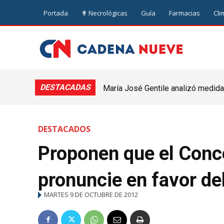
Portada
✟ Necrológicas
Guía
Farmacias
Cli
DESTACADAS
María José Gentile analizó medidas
nuevejuliense
DESTACADOS
Proponen que el Conce
pronuncie en favor del
MARTES 9 DE OCTUBRE DE 2012