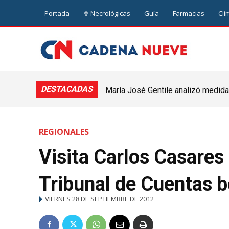
Portada
✟ Necrológicas
Guía
Farmacias
Cli
DESTACADAS
María José Gentile analizó medidas
nuevejuliense
REGIONALES
Visita Carlos Casares 
Tribunal de Cuentas 
VIERNES 28 DE SEPTIEMBRE DE 2012