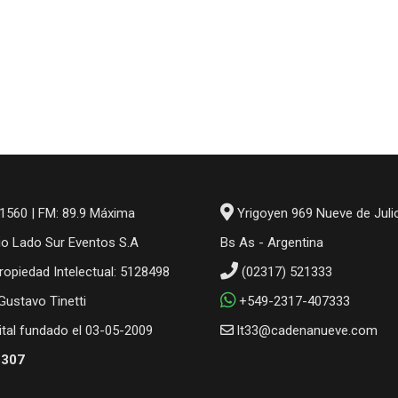
1560 | FM: 89.9 Máxima
Yrigoyen 969 Nueve de Juli
io Lado Sur Eventos S.A
Bs As - Argentina
ropiedad Intelectual: 5128498
(02317) 521333
 Gustavo Tinetti
+549-2317-407333
gital fundado el 03-05-2009
lt33@cadenanueve.com
6307