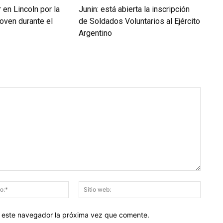
en Lincoln por la
Junin: está abierta la inscripción
oven durante el
de Soldados Voluntarios al Ejército
Argentino
Correo
Sitio
electrónico:*
web:
en este navegador la próxima vez que comente.