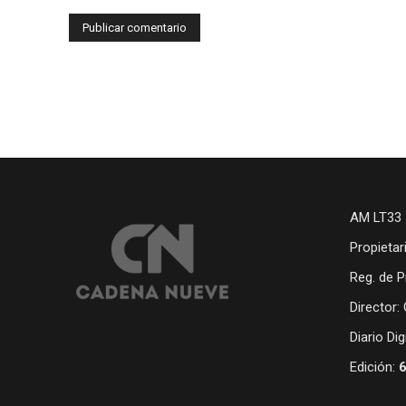
AM LT33 
Propietar
Reg. de P
Director:
Diario Di
Edición: