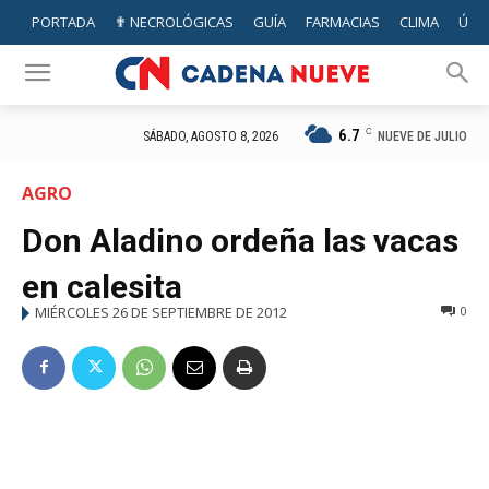
PORTADA
✟ NECROLÓGICAS
GUÍA
FARMACIAS
CLIMA
ÚTIL
6.7
C
NUEVE DE JULIO
SÁBADO, AGOSTO 8, 2026
AGRO
Don Aladino ordeña las vacas
en calesita
MIÉRCOLES 26 DE SEPTIEMBRE DE 2012
0