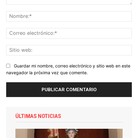
Comentario:
No
Co
ele
Sit
we
Guardar mi nombre, correo electrónico y sitio web en este
navegador la próxima vez que comente.
ÚLTIMAS NOTICIAS