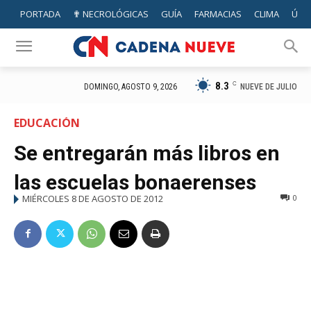
PORTADA
✟ NECROLÓGICAS
GUÍA
FARMACIAS
CLIMA
ÚTIL
8.3
C
NUEVE DE JULIO
DOMINGO, AGOSTO 9, 2026
EDUCACIÓN
Se entregarán más libros en
las escuelas bonaerenses
MIÉRCOLES 8 DE AGOSTO DE 2012
0