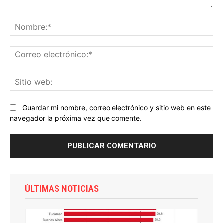
Comentario:
No
Co
ele
Sit
we
Guardar mi nombre, correo electrónico y sitio web en este
navegador la próxima vez que comente.
ÚLTIMAS NOTICIAS