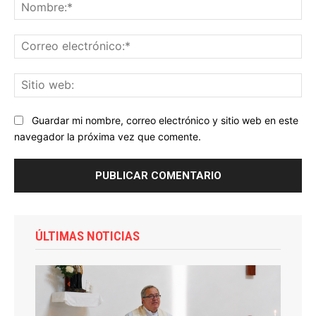
No
Co
ele
Sit
we
Guardar mi nombre, correo electrónico y sitio web en este
navegador la próxima vez que comente.
ÚLTIMAS NOTICIAS