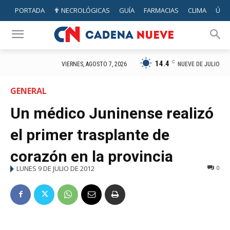
PORTADA
✟ NECROLÓGICAS
GUÍA
FARMACIAS
CLIMA
ÚTIL
14.4
C
NUEVE DE JULIO
VIERNES, AGOSTO 7, 2026
GENERAL
Un médico Juninense realizó
el primer trasplante de
corazón en la provincia
LUNES 9 DE JULIO DE 2012
0